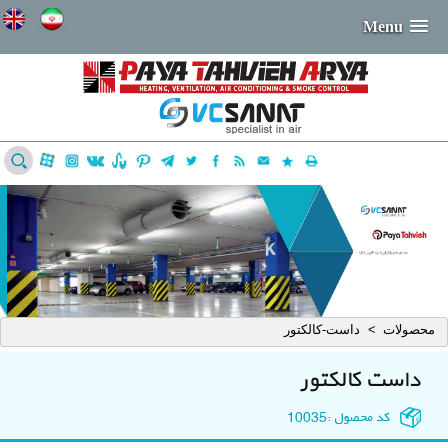
Menu
محصولات
داست-کالکتور
>
داست کالکتور
کد محصول :
10035