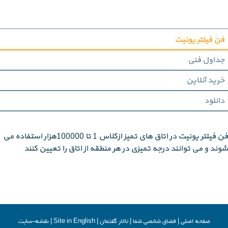
فن فیلتر یونیت
جداول فنی
خرید آنلاین
دانلود
فن فیلتر یونیت در اتاق های تمیز ازکلاس 1 تا 100000هزار استفاده می
شوند و می توانند درجه تمیزی در هر منطقه از اتاق را تعیین کنند
صفحه اصلي
|
فضاي شخصي شما
|
تالار گفتمان
|
Site in English
|
نقشه-سایت