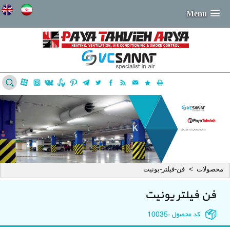
Menu
محصولات
فن-فیلتر-یونیت
>
فن فیلتر یونیت
کد محصول :
10035