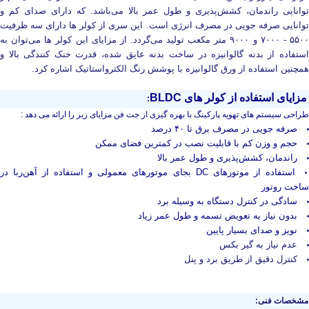
توانایی راندمان، کشش‌پذیری و طول عمر بالا می‌باشد. که دارای صدای کم و
توانایی صرفه جویی در مصرف انرژی است. این سری از کولر ها دارای سه ظرفیت
۵۵۰۰ - ۷۰۰۰ و ۹۰۰۰ متر مکعب تولید می‌گردد. از مزایای این کولر ها می‌توان به
استفاده از بدنه گالوانیزه در ساخت بدنه عایق شده، قدرت خنک کنندگی بالا و
همچنین استفاده از ورق گالوانیزه با پوشش رنگ الکترواستاتیک اشاره کرد.
مزایای استفاده از کولر های BLDC
:
طراحى سیستم هاى تهویه پارکینگ با بهره گیرى از جت فن مزایاى زیر را ارائه مى دهد :
صرفه جویی در مصرف برق تا ۴۰ درصد
حجم و وزن کم با قابلیت نصب در کمترین فضای ممکن
راندمان، کشش‌پذیری و طول عمر بالا
استفاده از موتورهای DC بجای موتورهای معمولی و استفاده از آهن‌ربا در
ساخت روتور
سادگی در کنترل دستگاه به وسیله برد
بدون نیاز به تعویض تسمه و طول عمر زیاد
نویز و صدای بسیار پایین
عدم نیاز به گیر بکس
کنترل دقیق از طریق برد و پنل
مشخصات فنی: