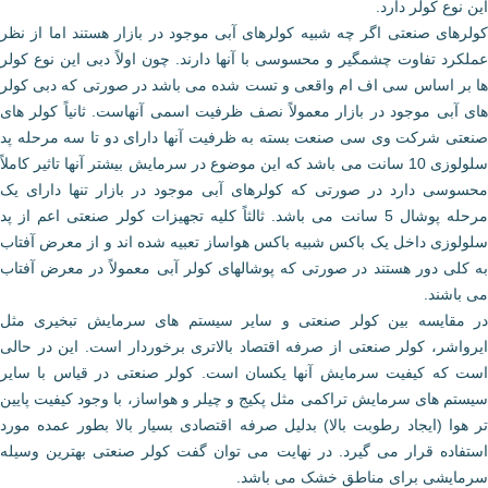
این نوع کولر دارد.
کولرهای صنعتی اگر چه شبیه کولرهای آبی موجود در بازار هستند اما از نظر
عملکرد تفاوت چشمگیر و محسوسی با آنها دارند. چون اولاً دبی این نوع کولر
ها بر اساس سی اف ام واقعی و تست شده می باشد در صورتی که دبی کولر
های آبی موجود در بازار معمولاً نصف ظرفیت اسمی آنهاست. ثانیاً کولر های
صنعتی شرکت وی سی صنعت بسته به ظرفیت آنها دارای دو تا سه مرحله پد
سلولوزی 10 سانت می باشد که این موضوع در سرمایش بیشتر آنها تاثیر کاملاً
محسوسی دارد در صورتی که کولرهای آبی موجود در بازار تنها دارای یک
مرحله پوشال 5 سانت می باشد. ثالثاً کلیه تجهیزات کولر صنعتی اعم از پد
سلولوزی داخل یک باکس شبیه باکس هواساز تعبیه شده اند و از معرض آفتاب
به کلی دور هستند در صورتی که پوشالهای کولر آبی معمولاً در معرض آفتاب
می باشند.
در مقایسه بین کولر صنعتی و سایر سیستم های سرمایش تبخیری مثل
ایرواشر، کولر صنعتی از صرفه اقتصاد بالاتری برخوردار است. این در حالی
است که کیفیت سرمایش آنها یکسان است. کولر صنعتی در قیاس با سایر
سیستم های سرمایش تراکمی مثل پکیج و چیلر و هواساز، با وجود کیفیت پایین
تر هوا (ایجاد رطوبت بالا) بدلیل صرفه اقتصادی بسیار بالا بطور عمده مورد
استفاده قرار می گیرد. در نهایت می توان گفت کولر صنعتی بهترین وسیله
سرمایشی برای مناطق خشک می باشد.