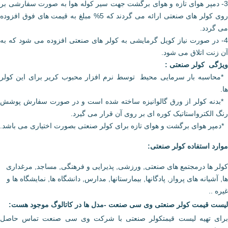
3- دمپر هوای تازه و هوای برگشت جهت سیر کوله هوا به صورت سفارشی بر
روی کولر های صنعتی ارائه می گردند که 5% مبلغ به قیمت های فوق افزوده
می گردد.
4- در صورت نیاز کویل گرمایشی به کولر های صنعتی افزوده می شود که به
آن زنت اتلاق می شود.
ویژگی کولر صنعتی :
*محاسبه بار سرمایی محیط توسط نرم افزار محبوب کریر برای این کولر
ها.
*بدنه کولر از ورق گالوانیزه ساخته شده است و در صورت سفارش پوشش
رنگ الکترواستاتیک کوره ای بر روی آن قرار می گیرد.
*دمپر هوای برگشت و هوای تازه برای کولر صنعتی بصورت اختیاری می باشد.
موارد استفاده کولر صنعتی:
کولر ها درمجتمع های صنعتی, ورزشی, پذیرایی و فرهنگی, مساجد, مرغداری
ها, آشیانه های پرواز, پادگانها, بیمارستانها, مدارس, دانشگاه ها, نمایشگاه ها و
غیره ..
لیست قیمت کولر صنعتی وی سی صنعت -مدل ها در کاتالوگ موجود هست:
برای تهیه لیست قیمتکولر صنعتی با شرکت وی سی صنعت تماس حاصل