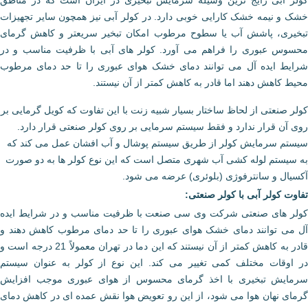
خشک و نیمه خشک کارایی خوبی دارد. در کولر آبی نیز همچون سایر تجهیزات
تبخیری، پاشش آب یا سطوح مرطوب امکان تبخیر سریعتر و کاهش گرمای
محسوس عبوری را فراهم می آورد. کولر های آبی با ظرفیت مناسب و در
شرایط ایده آل می توانند دمای خشک هوای عبوری را تا حد دمای مرطوب
محیط کاهش دهند اما قادر به کاهش کمتر از آن نیستند.
کولر صنعتی از لحاظ ساختار بسیار شبیه زنت با این تفاوت که کویل گرمایی بر
روی آن قرار ندارد و فقط سیستم سرمایی بر روی کولر صنعتی قرار دارد.
سیستم سرمایش کولر از طریق سیستم پوشال و آب افشان عمل مى کند که
به سیستم لوله کشى آب شهرى متصل است که این نوع کولر ها به دو صورت
آکسیال و سانترفوژی (بلوئری) عرضه می شود.
تفاوت کولر آبی با کولر صنعتی:
کولر های صنعتی شرکت وی سی صنعت با ظرفیت مناسب و در شرایط ایده
آل می توانند دمای خشک هوای عبوری را تا حد دمای مرطوب کاهش دهند و
قادر به کاهش کمتر از آن نیستند که این دما در تهران معمولاً 21 درجه است و
در اوقات مختلف کمی تغییر می کند. این نوع از کولر به عنوان سیستم
سرمایش تبخیری با اخذ گرمای محسوس از هوای عبوری موجب افزایش
گرمای نهان هوا می شود، از این رو تعویض هوا نقش عمده ای در کاهش دمای