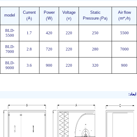
Current
Power
Voltage
Static
Air flow
model
3
(A)
(W)
(v)
Pressure (Pa)
(m
/h)
BLD-
1.7
420
220
250
5500
5500
BLD-
2.8
720
220
280
7000
7000
BLD-
3.6
900
220
320
900
9000
ابعاد: