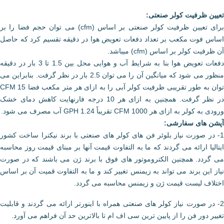
تعیین ظرفیت کولر صنعتی:
برای تعیین ظرفیت کولر صنعتی بر اساس (cfm) می توان حجم فضا را بر
اساس فوت مکعب بر تعداد دفعات تعویض هوا در دقیقه تقسیم کرد که حاصل
آن ظرفیت کولر بر اساس (cfm) میباشد.
دفعات تعویض هوا بنا به شرایط آب و هوایی محل بین 1.5 تا 3 بار در دقیقه
منظور می شود که میانگین آن را می توان 2.5 بار در نظر گرفت. بنابراین می
توان به طور تقریبی ظرفیت کولر آبی را به ازای هر متر مکعب فضا 15 CFM
در نظر گرفت. همچنین به ازای هر 10 درجه فارنهایت کاهش دمای خشک
ورودی به کولر به ازای هر 1000 CFM تقریباً 1.24 GPH آب مصرف می شود.
آپشن های سفارشی:
1- در صورت نیاز بلوئر فن های کولر های صنعتی با برند نیکترا ساخت کشور
ایتالیا ارائه می گردند که ما به التفاوت قیمت آنها بر مبنای قیمت روز محاسبه
می گردد. همچنین الکتروموتور های فوق با برند ژن می باشند که در صورت
نیاز این برند می تواند به زیمنس تغییر کند و ما به التفاوت قمیت آن بر اساس
اختلاف لیست قیمت ژن و زیمنس محاسبه می گردد.
2- در صورت نیاز کولر های صنعتی همراه با اینورتر ارائه می گردند و قابلیت
تغییر دور فن را از پایین ترین سی اف ام تا بالاترین حد آن فراهم می آورد.