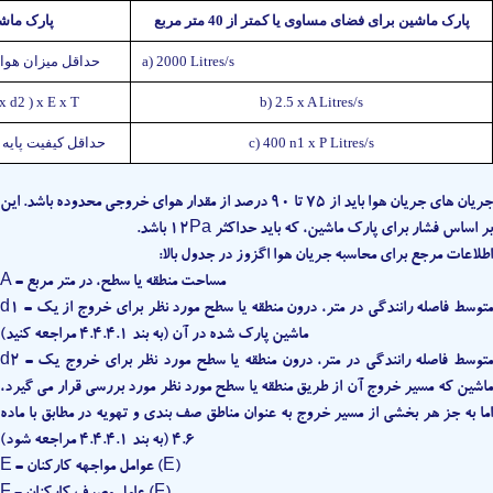
پارک ماشین برای فضای مساوی یا کمتر از 40 متر مربع
پارک ماشین 
a) 2000 Litres/s
a) 2000 x F x T Litres/s حدا
x d2 ) x E x T
b) 2.5 x A Litres/s
c) 400 n1 x P Litres/s
c) 2.5 x A Litres/s حداقل
جریان های جریان هوا باید از 75 تا 90 درصد از مقدار هوای خروجی محدوده باشد. این
بر اساس فشار برای پارک ماشین، که باید حداکثر 12Pa باشد.
اطلاعات مرجع برای محاسبه جریان هوا اگزوز در جدول بالا:
A = مساحت منطقه یا سطح، در متر مربع
d1 = متوسط فاصله رانندگی در متر، درون منطقه یا سطح مورد نظر برای خروج از یک
ماشین پارک شده در آن (به بند 4.4.4.1 مراجعه کنید)
d2 = متوسط فاصله رانندگی در متر، درون منطقه یا سطح مورد نظر برای خروج یک
ماشین که مسیر خروج آن از طریق منطقه یا سطح مورد نظر مورد بررسی قرار می گیرد،
اما به جز هر بخشی از مسیر خروج به عنوان مناطق صف بندی و تهویه در مطابق با ماده
4.6 (به بند 4.4.4.1 مراجعه شود)
E = عوامل مواجهه کارکنان (E)