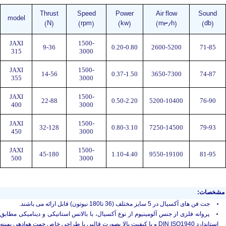
Thrust
Speed
Power
Air flow
Sound
model
(N)
(rpm)
(kw)
(m3/h)
(db)
JAXI
1500-
9-36
0.20-0.80
2600-5200
71-85
315
3000
JAXI
1500-
14-56
0.37-1.50
3650-7300
74-87
355
3000
JAXI
1500-
22-88
0.50-2.20
5200-10400
76-90
400
3000
JAXI
1500-
32-128
0.80-3.10
7250-14500
79-93
450
3000
JAXI
1500-
45-180
1.10-4.40
9550-19100
81-95
500
3000
مشخصات:
جت فن های آکسیال در 5 سایز مختلف (36 تا180 نیوتون) قابل ارائه می باشند.
پروانه فلزی از جنس آلومینیوم از نوع آکسیال، با بالانس استاتیکی و دینامیکی مطابق
استاندارد DIN ISO1940 و با کیفیت بالا بصورت قالبی با طراحی خاص جهت هوادهی بهینه