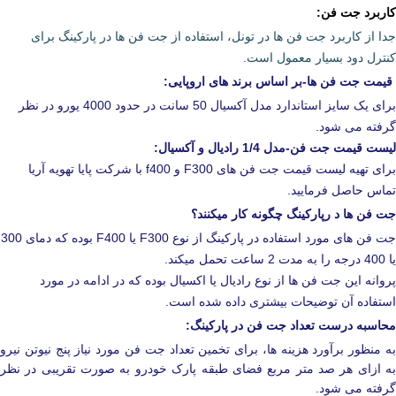
کاربرد جت فن:
جدا از کاربرد جت فن ها در تونل، استفاده از جت فن ها در پارکینگ برای
کنترل دود بسیار معمول است.
قیمت جت فن ها-بر اساس برند های اروپایی:
برای یک سایز استاندارد مدل آکسیال 50 سانت در حدود 4000 یورو در نظر
گرفته می شود.
لیست قیمت جت فن-مدل 1/4 رادیال و آکسیال:
برای تهیه لیست قیمت جت فن های F300 و f400 با شرکت پایا تهویه آریا
تماس حاصل فرمایید.
جت فن ها د رپارکینگ چگونه کار میکنند؟
جت فن های مورد استفاده در پارکینگ از نوع F300 یا F400 بوده که دمای 300
یا 400 درجه را به مدت 2 ساعت تحمل میکند.
پروانه این جت فن ها از نوع رادیال یا اکسیال بوده که در ادامه در مورد
استفاده آن توضیحات بیشتری داده شده است.
محاسبه درست تعداد جت فن در پارکینگ:
به منظور برآورد هزینه ها، برای تخمین تعداد جت فن مورد نیاز پنج نیوتن نیرو
به ازای هر صد متر مربع فضای طبقه پارک خودرو به صورت تقریبی در نظر
گرفته می شود.