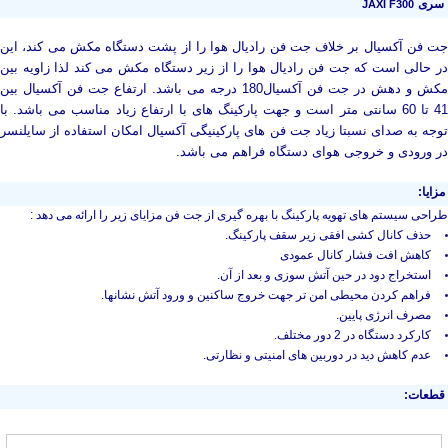
سری
JAXI F300
جت فن آکسیال بر خلاف جت فن رادیال هوا را از پشت دستگاه مکش می کند، این
در حالی است که جت فن رادیال هوا را از زیر دستگاه مکش می کند لذا زاویه بین
مکش و دهش در جت فن آکسیال180 درجه می باشد. ارتفاع جت فن آکسیال بین
41 تا 60 سانتی متر است و جهت پارکینگ های با ارتفاع زیاد مناسب می باشد. با
توجه به صدای نسبتا زیاد جت فن های پارکینیگی آکسیال امکان استفاده از سایلنسر
در ورودی و خروجی هوای دستگاه فراهم می باشد.
مزایا:
طراحى سیستم هاى تهویه پارکینگ با بهره گیرى از جت فن مزایاى زیر را ارائه مى دهد :
حذف کانال کشی افقی زیر سقف پارکینگ.
کاهش افت فشار کانال عمودی
استخراج دود در حین آتش سوزی و بعد از آن.
فراهم کردن محیطی امن تر جهت خروج ساکنین و ورود آتش نشانها.
مصرف انرژی پایین.
کارکرد دستگاه در 2 دور مختلف.
عدم کاهش دید در دوربین های امنیتی و نظارتی.
قطعات: