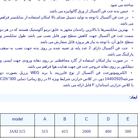
ساخته می شود.
جنس بدنه جت فن آکسیال از ورق گالوانیزه می باشد.
در جت فن آکسیال با توجه به تولید دسیبل صدای بالا امکان استفاده از سایلنسر فراهم
می باشد.
بهترین سایلنسرها با بالاترین راندمان مجهز به عایق ترمو آکوستیک هستند که در هر دو
سمت جت فن آکسیال جهت کاهش سطح نویز قابل نصب می باشد. طول سایلنسر و
سطح عایق آن، با توجه به نیاز هر پروژه قابل سفارش می باشد.
جت فن آکسیال دارای 2 عدد پایه ی تعبیه شده بر روی بدنه جهت نصب به سقف
پارکینگ می باشد.
در صورت نیاز امکان استفاده از گارد محافظتی بر روی دهانه ورودی جهت ایمنی و
دیفلکتور بر روی دهانه خروجی جت فن جهت هدایت هوا فراهم می باشد.
الکتروموتورجت فن آکسیال از نوع فایرریتد با برند WEG برزیل بصورت دو
سرعته1440/2920 دور، در کلاس حرارتی شرایط ویژه H در رنج زمانی/ دمایی 300°C/2h
یا کلاس حرارتی استاندارد F قابل ارائه می باشد.
ابعاد:
model
A
B
C
D
E
JAXI 315
315
415
2000
400
300