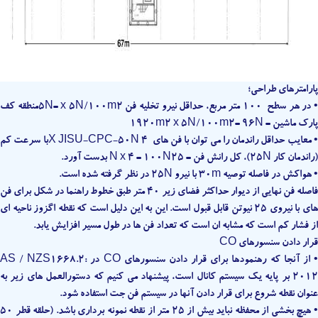
پارامترهای طراحی؛
• در هر سطح 100 متر مربع، حداقل نیرو تخلیه فن 5N= x 5N/100m2منطقه کف
پارک ماشین = 1920m2 x 5N/100m2= 96N
• معایب حداقل راندمان را می توان با فن های X JISU-CPC-50N 4با سرعت کم
(راندمان کار 25N)، کل رانش فن = N x 4 = 100N25 بدست آورد.
• هواکش در فاصله توصیه 30m با نیرو 25N در نظر گرفته شده است.
فاصله فن نهایی از دیوار حداکثر فضای زیر 40 متر طبق خطوط راهنما در شکل برای فن
های با نیروی 25 نیوتن قابل قبول است. این به این دلیل است که نقطه اگزوز ناحیه ای
از فشار کم است که مشابه ان است که تعداد فن ها در طول مسیر افزایش یابد.
قرار دادن سنسورهای CO
• از آنجا که رهنمودها برای قرار دادن سنسورهای CO در AS / NZS1668.2:
2012 بر پایه یک سیستم کانال است، پیشنهاد می کنیم که دستورالعمل های زیر به
عنوان نقطه شروع برای قرار دادن آنها در سیستم فن جت استفاده شود.
• هیچ بخشی از محفظه نباید بیش از 25 متر از نقطه نمونه برداری باشد. (حلقه قطر 50