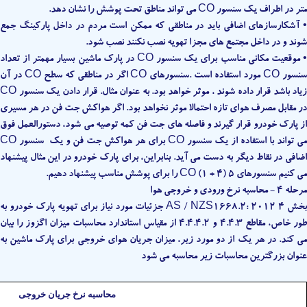
متر در اطراف یک سنسور CO می تواند مناطق تحت پوشش را نشان دهد.
• آشکارسازهای اضافی باید در مناطقی که ممکن است مردم در داخل پارکینگ جمع
شوند و در داخل مجتمع های مجزا تهویه نصب نکنند نصب شود.
• موقعیت مکانی مناسب برای یک سنسور CO در پارک ماشین بسیار مهمتر از تعداد
سنسور CO مورد استفاده است .سنسورهای CO اگر در مناطقی که سطح CO در آن
زیاد باشد قرار داده شوند ، موثر خواهد بود. به عنوان مثال. قرار دادن یک سنسور CO
در مقابل مصرف هوای تازه احتمالا موثر نخواهد بود. اگر هواکش جت فن در هر مسیری
از پارک خودرو قرار گیرند و فاصله های جت فن کمه توصیه می شود، دستورالعمل فوق
می تواند با استفاده از یک سنسور CO برای هر هواکش جت فن و یک سنسور CO
اضافی در نقاط دیگر به دست می آید. بنابراین، برای پارک خودرو در این مثال پیشنهاد
می کنیم سنسورهای 5 (4 + 1) CO را برای پوشش مناسب پیشنهاد دهیم.
مرحله 4 - محاسبه نرخ ورودی و خروجی هوا
بخش 4 AS / NZS1668.2: 2012 جزئیات مورد نیاز برای تهویه پارک خودرو به
طور خاص، مقاطع 4.4.3 و 4.4.4.2 از مقیاس استاندارد محاسبات میزان اگزوز را بیان
می کند. در هر یک از دو مورد زیر، میزان جریان هوای خروجی برای پارک ماشین به
عنوان بزرگترین محاسبات زیر محاسبه می شود
محاسبه نرخ جریان خروجی