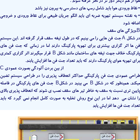
هوا از هم دیگر دور تر در نظر گرفته شوند .
• نقاط ورودی هوا باید شامل رمپ های دسترسی به بیرون نیز باشد
• به نقشه سیستم تهویه ضربه ای باید الگو جریان طبیعی برای نقاط ورودی و خروجی
اضافه شود
B.ویژگی های سقف
در شکل A جت فن هایی را می بینیم که در طول تیغه سقف قرار گرفته اند .این سیستم
فن ها اثر گزاری بیشتری برای تهویه پارکینگ دارند اما در زمانی که جت فن های
پارکینگ خلاف جهت تیغه های ساختمان مانند شکل B قرار میگیرند اثر گزاری کمتری
برای تهویه هوای پارکینگ دارند که باید تعداد جت فن ها افزایش یابند.
C از بین بردن آلودگی بصورت عمودی
طراحی عمودی جت فن پارکینگی حداکثر انعطاف پذیری را در طراحی سیستم تضین
میکند. همینطور که در شکل B می بینید در شکلB جت فن های پارکینگی در فاصله
پایین تری نسبت به سقف به خاطر تیر های سقف نصب ی شوند که انعطاف پذیری بالای
را نشان می دهد اما در این نوع روش تخلیه به صورت کامل انجام نمی گیرد که باید
تعداد جت فن ها افزایش یابد