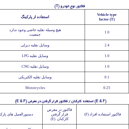
فاکتور نوع خودرو (T)
Vehicle type
استفاده از پارکینگ
factor (T)
هیچ وسیله نقلیه خاصی وجود ندارد
1.0
جمعیت
2.4
وسایل نقلیه دیزلی
1.0
وسایل نقلیه LPG
1.0
وسایل نقلیه CNG
0.1
وسایل نقلیه الکتریکی
Motorcycles
0.25
(E & F) استفاده کارکنان / فاکتور قرار گرفتن در معرض (E & F)
فاکتور در معرض
فاکتور استفاده افراد (F)
قرار گرفتن
دستورالعمل های پارک
کارکنان (E)