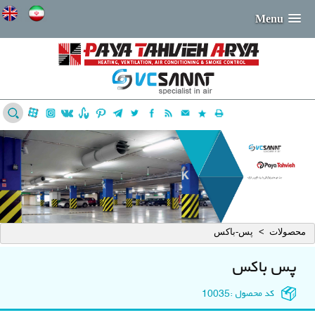
Menu
محصولات
پس-باکس
>
پس باکس
کد محصول :
10035