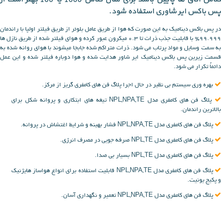
پس باکس ایر شاوری استفاده شود.
در پس باکس دینامیک به این صورت که هوا از طریق عامل بلوئر از طریق فیلتر اولپا با راندمان
99.999% با قابلیت جذب ذرات تا 0.3 میکرون عبور کرده و هوای فیلتر شده از طریق نازل ها
به سمت وسایل و مواد پرتاب می شود. ذرات متراکم شده جابجا میشوند با هوای روانه شده به
قسمت زیرین پس باکس دینامیک ایر شاور هدایت شده و هوا دوباره فیلتر شده و این عمل
دائماً تکرار می شود.
بهره وری سیستم بی نظیر در حال اجرا پلاگ فن های کامفری گریز از مرکز.
پلاگ فن های کامفری مدل NPL,NPA,TE تیغه های ابتکاری و پروانه شکل برای
بالاترین راندمان.
پلاگ فن های کامفری مدل NPL,NPA,TE فشار بهینه و شرایط اغتشاش در پروانه.
پلاگ فن های کامفری مدل NPL,TE صرفه جویی در مصرف انرژی.
پلاگ فن های کامفری مدل NPL,TE بسیار بی صدا.
پلاگ فن های کامفری مدل NPL,NPA,TE قابلیت استفاده برای انواع هواساز هایژنیک
و پکیج یونیت.
پلاگ فن های کامفری مدل NPL,NPA,TE تعمیر و نگهداری آسان.