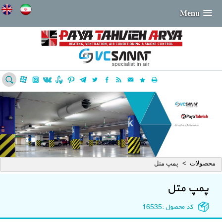
Menu
محصولات
پمپ متل
>
پمپ متل
کد محصول :
16535