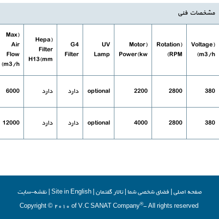
مشخصات فنی
(Max
(Hepa
Air
G4
UV
(Motor
(Rotation
(Voltage
Filter
Flow
Filter
Lamp
Power(kw
(RPM
(m3/h
H13(mm
(m3/h
380
2800
2200
optional
دارد
دارد
6000
380
2800
4000
optional
دارد
دارد
12000
صفحه اصلي
|
فضاي شخصي شما
|
تالار گفتمان
|
Site in English
|
نقشه-سایت
®
- All rights reserved
Copyright © 2010 of V.C SANAT Company