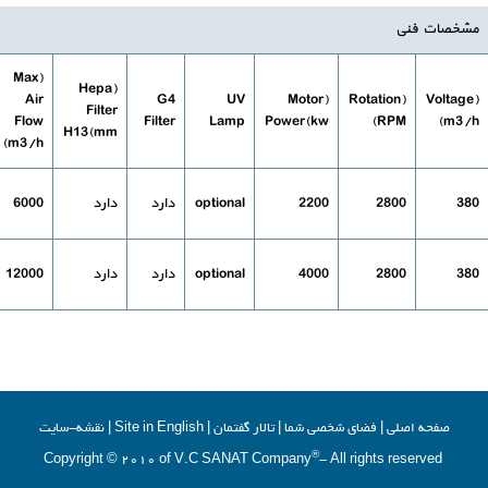
مشخصات فنی
(Max
(Hepa
Air
G4
UV
(Motor
(Rotation
(Voltage
Filter
Flow
Filter
Lamp
Power(kw
(RPM
(m3/h
H13(mm
(m3/h
380
2800
2200
optional
دارد
دارد
6000
380
2800
4000
optional
دارد
دارد
12000
صفحه اصلي
|
فضاي شخصي شما
|
تالار گفتمان
|
Site in English
|
نقشه-سایت
®
- All rights reserved
Copyright © 2010 of V.C SANAT Company