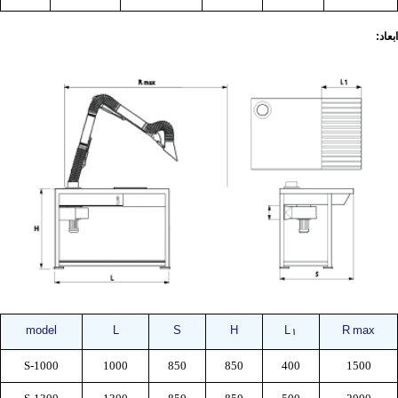
ابعاد:
model
L
S
H
L1
R max
S-1000
1000
850
850
400
1500