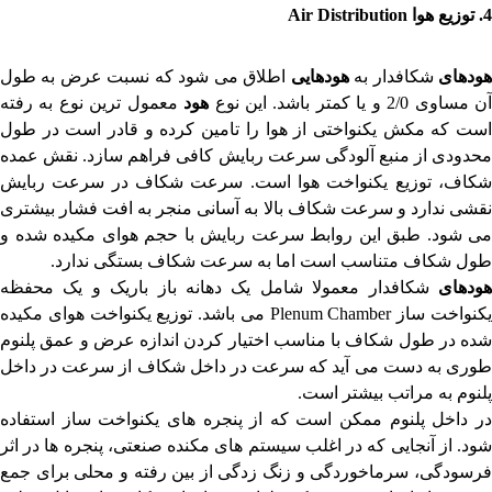
4.
توزیع هوا
Air Distribution
ود
های
شکافدار به
هودهایی
اطلاق می شود که نسبت عرض به طول
ن مساوی 2/0 و یا کمتر باشد. این نوع
هود
معمول ترین نوع به رفته
است که مکش یکنواختی از هوا را تامین کرده و قادر است در طول
محدودی از منبع آلودگی سرعت ربایش کافی فراهم سازد. نقش عمده
شکاف، توزیع یکنواخت هوا است. سرعت شکاف در سرعت ربایش
نقشی ندارد و سرعت شکاف بالا به آسانی منجر به افت فشار بیشتری
می شود. طبق این روابط سرعت ربایش با حجم هوای مکیده شده و
طول شکاف متناسب است اما به سرعت شکاف بستگی ندارد.
ود
های
شکافدار معمولا شامل یک دهانه باز باریک و یک محفظه
کنواخت ساز
Plenum Chamber
می باشد. توزیع یکنواخت هوای مکیده
شده در طول شکاف با مناسب اختیار کردن اندازه عرض و عمق پلنوم
طوری به دست می آید که سرعت در داخل شکاف از سرعت در داخل
پلنوم به مراتب بیشتر است.
در داخل پلنوم ممکن است که از پنجره های یکنواخت ساز استفاده
شود. از آنجایی که در اغلب سیستم های مکنده صنعتی، پنجره ها در اثر
فرسودگی، سرماخوردگی و زنگ زدگی از بین رفته و محلی برای جمع