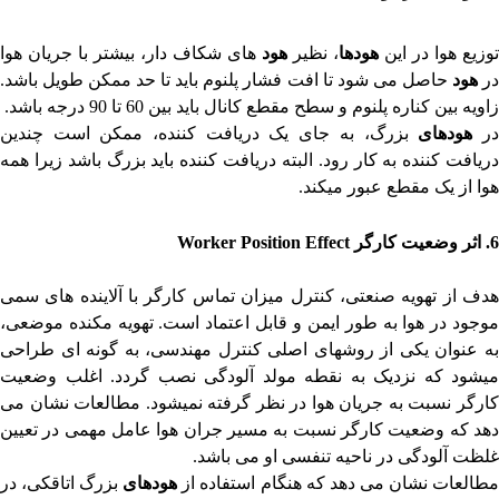
توزیع هوا در این
هودها
، نظیر
هود
های شکاف دار، بیشتر با جریان هوا
ر
هود
حاصل می شود تا افت فشار پلنوم باید تا حد ممکن طویل باشد.
زاویه بین کناره پلنوم و سطح مقطع کانال باید بین 60 تا 90 درجه باشد.
ر
هودهای
بزرگ، به جای یک دریافت کننده، ممکن است چندین
دریافت کننده به کار رود. البته دریافت کننده باید بزرگ باشد زیرا همه
هوا از یک مقطع عبور میکند.
6.
اثر وضعیت کارگر
Worker Position Effect
هدف از تهویه صنعتی، کنترل میزان تماس کارگر با آلاینده های سمی
موجود در هوا به طور ایمن و قابل اعتماد است. تهویه مکنده موضعی،
به عنوان یکی از روشهای اصلی کنترل مهندسی، به گونه ای طراحی
میشود که نزدیک به نقطه مولد آلودگی نصب گردد. اغلب وضعیت
کارگر نسبت به جریان هوا در نظر گرفته نمیشود. مطالعات نشان می
دهد که وضعیت کارگر نسبت به مسیر جران هوا عامل مهمی در تعیین
غلظت آلودگی در ناحیه تنفسی او می باشد.
طالعات نشان می دهد که هنگام استفاده از
هودهای
بزرگ اتاقکی، در