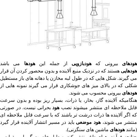
ودهای
بیرونی که
هودبازویی
از جمله این
هودها
می باشد
هودهایی
هستند که در نزدیک منبع آلاینده و بدون محصور کردن آن قرار
می گیرند. شکل هایی که در طول لبه مخازن یا دهانه های باز مستطیل
شکلی که در بالای میز های جوشکاری قرار می گیرند نمونه هایی از
هودهای
بیرونی محسوب می شوند.
هنگامیکه آلاینده گاز، بخار، یا ذرات، بسیار ریز بوده و بدون سرعت
قابل ملاحظه ای منتشر میشوند نصب
هود
بحرانی نیست. در صورتی
که اگر آلاینده ها ذرات درشت تر باشند که با سرعت قابل ملاحظه ای
نتشر می شوند،
هود موضعی
باید در مسیر انتشار آلاینده قرار گیرد
(مانند
هودهای
ماشین های سنگزنی).
چنانچه فرآیند، هوای داغ منتشر کند به دلیل خاصیت گرمایی، ذرات و