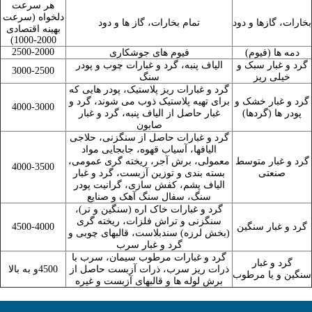
هر سرعت
دلخواه (سرعت
بخارات، گازها و دود
تمام بخارات، گاز ها و دود
بهینه اقتصادی
2000-1000)
2500-2000
دمه ها (فیوم)
فیوم های جوشکاری
گرد و غبار سبک و
الیاف پنبه، گرد و غبارات چوب و پودر
3000-2500
خیلی ریز
سنگ
گرد و غبارات ریز پلاستیک، پودر هایی که
گرد و غبار خشک و
برای تهیه پلاستیک ذوب می شوند، گرد و
4000-3000
پودر ها (گردها)
غبار حاصل از الیاف پنبه، گرد و غبار
صابون
گرد و غبارات حاصل از سنگزنی، حلاجی
الیافها، آسیاب قهوه، جابجایی مواد
گرد و غبار متوسط
معمولی، برش آجر، ریخته گری عمومی،
4000-3500
صنعتی
بسته بندی و توزین آزبست، گرد و غبار
الیاف پشم، کفش سازی، گرانیت پودر
سنگ، سفال سنگ آهک و صنایع
گرد و غبارات خاک اره (سنگین و تر)،
سنگزنی و تراش فلزات، ریخته گری
گرد و غبار سنگین
4500-4000
(بخش لرزه) سندبلاست، قالبهای چوبی و
گرد و غبار سرب
گرد و غبارات مرطوب سیمان، سرب با
گرد و غبار
ذرات ریز سرب، ذرات آزبست حاصل از
4500و به بالا
سنگین و یا مرطوب
برش لوله ها و قالبهای آزبست و غیره