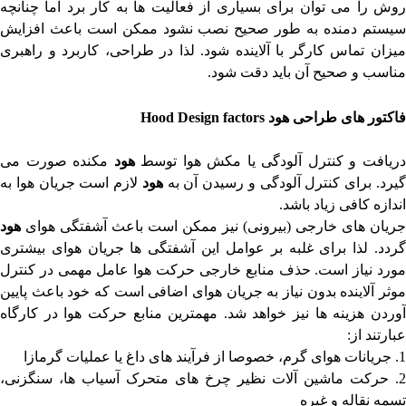
روش را می توان برای بسیاری از فعالیت ها به کار برد اما چنانچه
سیستم دمنده به طور صحیح نصب نشود ممکن است باعث افزایش
میزان تماس کارگر با آلاینده شود. لذا در طراحی، کاربرد و راهبری
مناسب و صحیح آن باید دقت شود.
فاکتور های طراحی
هود
Hood Design factors
ریافت و کنترل آلودگی یا مکش هوا توسط
هود
مکنده صورت می
یرد. برای کنترل آلودگی و رسیدن آن به
هود
لازم است جریان هوا به
اندازه کافی زیاد باشد.
جریان های خارجی (بیرونی) نیز ممکن است باعث آشفتگی هوای
هود
گردد. لذا برای غلبه بر عوامل این آشفتگی ها جریان هوای بیشتری
مورد نیاز است. حذف منابع خارجی حرکت هوا عامل مهمی در کنترل
موثر آلاینده بدون نیاز به جریان هوای اضافی است که خود باعث پایین
آوردن هزینه ها نیز خواهد شد. مهمترین منابع حرکت هوا در کارگاه
عبارتند از:
1. جریانات هوای گرم، خصوصا از فرآیند های داغ یا عملیات گرمازا
2. حرکت ماشین آلات نظیر چرخ های متحرک آسیاب ها، سنگزنی،
تسمه نقاله و غیره