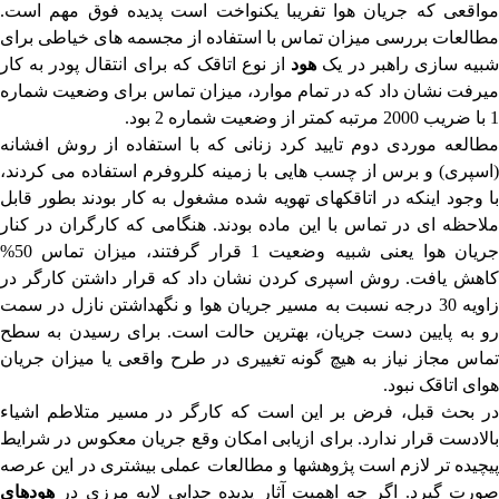
مواقعی که جریان هوا تفریبا یکنواخت است پدیده فوق مهم است.
مطالعات بررسی میزان تماس با استفاده از مجسمه های خیاطی برای
بیه سازی راهبر در یک
هود
از نوع اتاقک که برای انتقال پودر به کار
میرفت نشان داد که در تمام موارد، میزان تماس برای وضعیت شماره
1 با ضریب 2000 مرتبه کمتر از وضعیت شماره 2 بود.
مطالعه موردی دوم تایید کرد زنانی که با استفاده از روش افشانه
(اسپری) و برس از چسب هایی با زمینه کلروفرم استفاده می کردند،
با وجود اینکه در اتاقکهای تهویه شده مشغول به کار بودند بطور قابل
ملاحظه ای در تماس با این ماده بودند. هنگامی که کارگران در کنار
جریان هوا یعنی شبیه وضعیت 1 قرار گرفتند، میزان تماس 50%
کاهش یافت. روش اسپری کردن نشان داد که قرار داشتن کارگر در
زاویه 30 درجه نسبت به مسیر جریان هوا و نگهداشتن نازل در سمت
رو به پایین دست جریان، بهترین حالت است. برای رسیدن به سطح
تماس مجاز نیاز به هیچ گونه تغییری در طرح واقعی یا میزان جریان
هوای اتاقک نبود.
در بحث قبل، فرض بر این است که کارگر در مسیر متلاطم اشیاء
بالادست قرار ندارد. برای ازیابی امکان وقع جریان معکوس در شرایط
پیچیده تر لازم است پژوهشها و مطالعات عملی بیشتری در این عرصه
صورت گیرد. اگر چه اهمیت آثار پدیده جدایی لایه مرزی در
هودهای