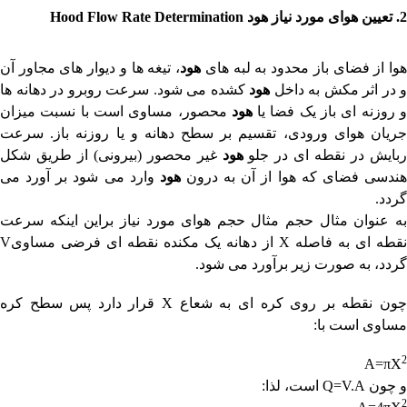
2. تعیین هوای مورد نیاز
هود
Hood Flow Rate Determination
وا از فضای باز محدود به لبه های
هود
، تیغه ها و دیوار های مجاور آن
و در اثر مکش به داخل
هود
کشده می شود. سرعت روبرو در دهانه ها
 روزنه ای باز یک فضا یا
هود
محصور، مساوی است با نسبت میزان
جریان هوای ورودی، تقسیم بر سطح دهانه و یا روزنه باز. سرعت
بایش در نقطه ای در جلو
هود
غیر محصور (بیرونی) از طریق شکل
ندسی فضای که هوا از آن به درون
هود
وارد می شود بر آورد می
گردد.
به عنوان مثال حجم مثال حجم هوای مورد نیاز براین اینکه سرعت
قطه ای به فاصله
X
از دهانه یک مکنده نقطه ای فرضی مساوی
V
گردد، به صورت زیر برآورد می شود.
ون نقطه بر روی کره ای به شعاع
X
قرار دارد پس سطح کره
مساوی است با:
2
A=πX
و چون
Q=V.A
است، لذا:
2