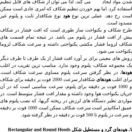
شدن مواد ایجاد می کند، لذا می توان از شکاف های قابل تنظیم
استفاده کرد. اما بهم خوردن تنظیم شکاف که امری عادی است ممکن
ست رخ دهد. عملی ترین نوع
هود
نوع شکافدار ثابت و پلنوم غیر
مسدود است.
طرح شکاف و یکنواخت ساز طوری است که افت فشار در شکاف
بیش از افت فشار در پلنوم می باشد. در نتیجه تمام قسمت های
شکاف لزوما فشار مکشی یکنواختی داشته و سرعت شکاف لزوما
یکنواخت می شود.
روش های معینی برای بر آورد افت فشار از یک طرف تا طرف دیگر
یک مجموعه شکاف- پلنوم وجود ندارد. مناسب ترین تقریب در اغلب
هودها
، در نظر گرفتن سرعت پلنوم مساوی سرعت شکاف است.
رای اغلب
هودهای
شکافدار سرعت 2000 فوت بر دقیقه برای شکاف
و 1000 فوت بر دقیقه برای پلنوم، سرعت مناسبی است که در آن
جریان یکنواخت هوا وجود داشته و مقدار افت فشار متوسط است. در
مواردی نظیر دستگاه های لرزش در ریخته گریها، که نصب پلنوم های
عمیق امکانپذیر است سرعت شکاف ممکن است 1000 فوت بر دقیقه
و سرعت در پلنوم تا 500 فوت بر دقیقه در نظر گرفته شود.
5.
هودهای
گرد و مستطیل شکل
Rectangular and Round Hoods