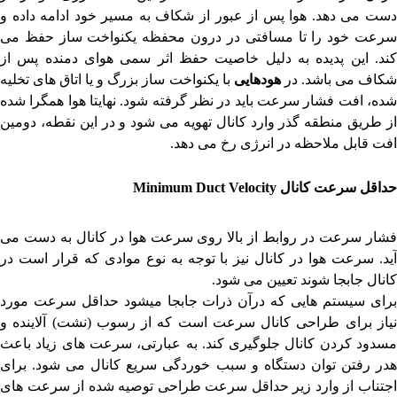
دست می دهد. هوا پس از عبور از شکاف به مسیر خود ادامه داده و
سرعت خود را تا مسافتی در درون محفظه یکنواخت ساز حفظ می
کند. این پدیده به دلیل خاصیت حفظ اثر سمی هوای دمنده پس از
کاف می باشد. در
هودهایی
با یکنواخت ساز بزرگ و یا اتاق های تخلیه
شده، افت فشار سرعت باید در نظر گرفته شود. نهایتا هوا همگرا شده
از طریق منطقه گذر وارد کانال تهویه می شود و در این نقطه، دومین
افت قابل ملاحظه در انرژی رخ می دهد.
حداقل سرعت کانال
Minimum Duct Velocity
فشار سرعت در روابط از بالا روی سرعت هوا در کانال به دست می
آید. سرعت هوا در کانال نیز با توجه به نوع موادی که قرار است در
کانال جابجا شوند تعیین می شود.
برای سیستم هایی که درآن ذرات جابجا میشود حداقل سرعت مورد
نیاز برای طراحی کانال سرعت است که از رسوب (نشت) آلاینده و
مسدود کردن کانال جلوگیری کند. به عبارتی، سرعت های زیاد باعث
هدر رفتن توان دستگاه و سبب خوردگی سریع کانال می شود. برای
اجتناب از وارد زیر حداقل سرعت طراحی توصیه شده از سرعت های