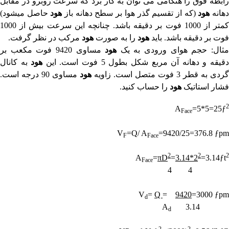
رابطه فوق را هنگامی می توان به کار برد که سرعت روبرو در مقابل
هانه
هود
(که از تقسیم گذر هوا بر سطح دهانه باز
هود
حاصل میشود)
کمتر از 1000 فوت بر دقیقه باشد. چنانچه این سرعت بیش از 1000
فوت بر دقیقه باشد. باید
هود
را به صورت
هود
مرکب در نظر گرفت.
ثال: حجم هوای ورودی به یک
هود
مساوی 9420 فوت مکعب بر
قیقه و دهانه آن مربع شکل بطول 5 فوت است. این
هود
به کانال
گردی به قطر 3 فوت متصل است. زاویه
هود
مساوی 90 درجه است.
فشار استاتیک
هود
را حساب کنید.
2
A
=5*5=25ƒ
Face
V
=Q/ A
=9420/25=376.8 ƒpm
F
Face
2
2
2
A
=
πD
=
3.14*2
=3.14ƒt
Face
4 4
V
=
Q
=
9420
=3000 ƒpm
d
A
3.14
d
2
2