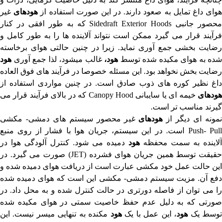
وای داغ تمایل به صعود دارند. در این صورت استفاده از
هودهای
غیر
حصور جانبی
Sidedraft Exterior Hoods
که به طور افقی در کنار
فرآیند قرار می گیرد ممکن است نتواند آلاینده ها را به طور کامل و
رضایت بخشی جمع آوری نماید. زیرا در چنین حالتی هوای برخاسته
شده به هوای مکیده شده توسط
هود
،
غالب میشود، لذا جمع آوری
هود
رضایت بخش نخواهد بود. این مسئله خصوصا در فرآیند های فوق العاده
داغ نظیر کوره های ذوب صادق است. در چنین مواردی استفاده از
ودهای
خیمه ای یا سایبانی
Canopy Hood
که در بالای فرآیند قرار می
گیرند مناسب تر است.
مونه ای دیگر از
هودهای
غیر محصور سیستم های دمشی- مکشی
Push- Pul
است. در این سیستم، جریان هوا با فشار از روی منبع
آلاینده به سمت محفظه
هود
دمیده می شود. کنترل آلودگی هوا در
قیقت توسط همین جریان هوای فشرده (
JET
) صورت می گیرد. در
این حالت عمل خود مکشی عبارت است از دریافت هوای دمیده شده و
دفع آن. مزیت سیستم دمشی- مکشی این است که هوای دمیده شده
را می توان از فاصله دورتری در حالت کنترل شده و به محل داد. در
صورتی که به دلیل عدم حفظ خاصیت سمتی در هوای مکیده شده
وسط یک
هود
، این عمل با یک
هود
مکنده به تنهایی میسر نیست. این