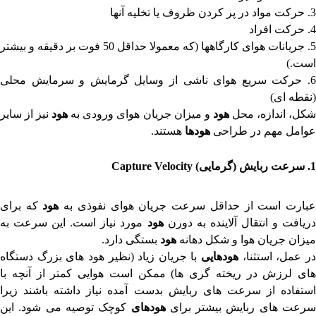
3. حرکت مواد در پر کردن ظروف یا تخلیه آنها
4. حرکت افراد
5. جریانات هوای کارگاهها (که معمولا حداقل 50 فوت بر دقیقه و بیشتر
است.)
6. حرکت سریع هوای ناشی از وسایل گرمایش و سرمایش محلی
(نقطه ای)
کل، اندازه، محل
هود
و میزان جریان هوای ورودی به
هود
نیز از سایر
عوامل مهم در طراحی
هودها
هستند.
1.
سرعت ربایش (گرمایی)
Capture Velocity
بارت است از حداقل سرعت جریان هوای نفوذی به
هود
که برای
ریافت و انتقال آلاینده به دورن
هود
مورد نیاز است. این سرعت به
میزان جریان هوا و شکل دهانه
هود
بستگی دارد.
ر عمل، استثنا،
هودهایی
با جریان زیاد (نظیر هود های بزرگ دستگاه
های لرزش در ریخته گری ها) ممکن است هوایی کمتر از آنچه با
استفاده از سرعت های ربایش بدست آمده نیاز داشته باشند زیرا
رعت های ربایش بیشتر برای
هودهای
کوچک توصیه می شود. این