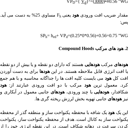
VP
={
V
}
=(
3000)
≡0.56 ”WG
D
d
قدار ضریب افت ورودی
هود
یعنی
F
مساوی 25% به دست می آید.
h
پس:
SP
= h
+ VP
=(0.25*0*0.56)+0.56=0.75 ”WG
h
ed
d
2.
هود های مرکب
Compound Hoods
ودهای
مرکب
هودهایی
هستند که دارای دو نقطه و یا بیش از دو نقطه
یا افت انرژی قابل ملاحظه هستند. در این
هودها
برای به دست آوردن
فت کل
هود
می بایست کلیه افت ها را جداگانه محاسبه و با هم جمع
رد. معمول ترین
هود
مرکب با دو افت ورودی عبارتند از:
هود
کافدار،
هودهایی
با چند ورودی،
هودهای
جانبی معمول در آبکاری و
نیز
هودهای
جانبی تهویه بخش لرزش ریخته گری ها.
ین یک
هود
یک شافه با محفظه یکنواخت ساز و منطقه گذر از محفظه
یکنواخت ساز به کانال است. هدف از محفظه یکنواخت ساز، یکنواخت
کردن سرعت در دهانه شکاف است. در این نقطه انرژی خود را از