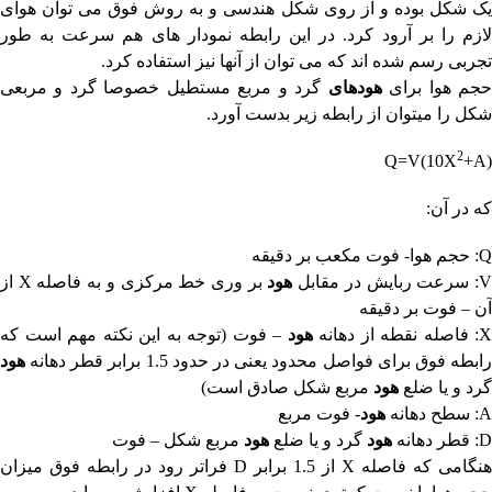
یک شکل بوده و از روی شکل هندسی و به روش فوق می توان هوای
لازم را بر آرود کرد. در این رابطه نمودار های هم سرعت به طور
تجربی رسم شده اند که می توان از آنها نیز استفاده کرد.
جم هوا برای
هودهای
گرد و مربع مستطیل خصوصا گرد و مربعی
شکل را میتوان از رابطه زیر بدست آورد.
2
Q=V(10X
+A)
که در آن:
Q
: حجم هوا- فوت مکعب بر دقیقه
: سرعت ربایش در مقابل
هود
بر وری خط مرکزی و به فاصله
X
از
آن – فوت بر دقیقه
X
: فاصله نقطه از دهانه
هود
– فوت (توجه به این نکته مهم است که
ابطه فوق برای فواصل محدود یعنی در حدود 1.5 برابر قطر دهانه
هود
گرد و یا ضلع
هود
مربع شکل صادق است)
A
: سطح دهانه
هود
- فوت مربع
D
: قطر دهانه
هود
گرد و یا ضلع
هود
مربع شکل – فوت
هنگامی که فاصله
X
از 1.5 برابر
D
فراتر رود در رابطه فوق میزان