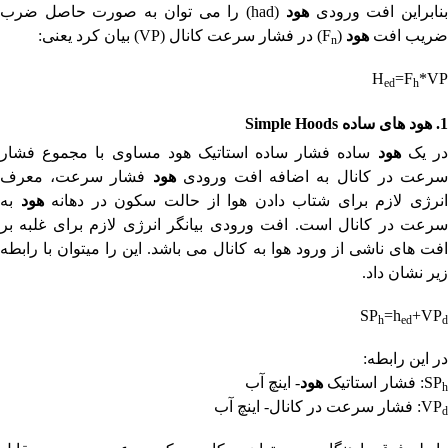
نابراین افت ورودی
هود
(
had
) را می توان به صورت حاصل ضرب
ضریب افت
هود
(
F
) در فشار سرعت کانال (
VP
) بیان کرد یعنی:
n
H
=F
*VP
ed
h
1.
هود های ساده
Simple Hoods
ر یک
هود
ساده فشار ساده استاتیک هود مساوی با مجموع فشار
رعت در کانال به اضافه افت ورودی
هود
فشار سرعت، معرف
نرژی لازم برای شتاب دادن هوا از حالت سکون در دهانه
هود
به
سرعت در کانال است. افت ورودی بیانگر انرژی لازم برای غلبه بر
افت های ناشی از ورود هوا به کانال می باشد. این را میتوان با رابطه
زیر نشان داد.
SP
=h
+VP
h
ed
d
در این رابطه:
SP
: فشار استاتیک
هود
- اینچ آب
h
VP
: فشار سرعت در کانال- اینچ آب
d