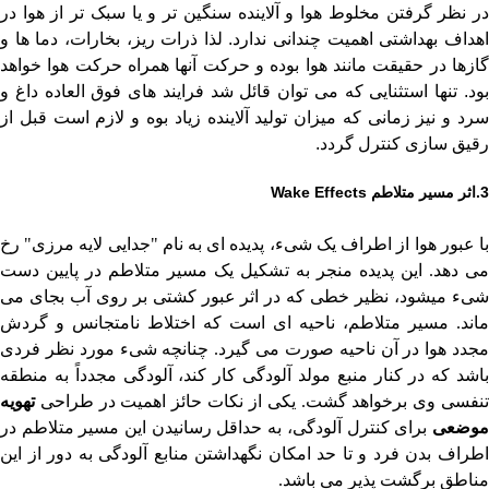
در نظر گرفتن مخلوط هوا و آلاینده سنگین تر و یا سبک تر از هوا در
اهداف بهداشتی اهمیت چندانی ندارد. لذا ذرات ریز، بخارات، دما ها و
گازها در حقیقت مانند هوا بوده و حرکت آنها همراه حرکت هوا خواهد
بود. تنها استثنایی که می توان قائل شد فرایند های فوق العاده داغ و
سرد و نیز زمانی که میزان تولید آلاینده زیاد بوه و لازم است قبل از
رقیق سازی کنترل گردد.
3.
اثر مسیر متلاطم Wake Effects
با عبور هوا از اطراف یک شیء، پدیده ای به نام "جدایی لایه مرزی" رخ
می دهد. این پدیده منجر به تشکیل یک مسیر متلاطم در پایین دست
شیء میشود، نظیر خطی که در اثر عبور کشتی بر روی آب بجای می
ماند. مسیر متلاطم، ناحیه ای است که اختلاط نامتجانس و گردش
مجدد هوا در آن ناحیه صورت می گیرد. چنانچه شیء مورد نظر فردی
باشد که در کنار منبع مولد آلودگی کار کند، آلودگی مجدداً به منطقه
تنفسی وی برخواهد گشت. یکی از نکات حائز اهمیت در طراحی
تهویه
وضعی
برای کنترل آلودگی، به حداقل رسانیدن این مسیر متلاطم در
اطراف بدن فرد و تا حد امکان نگهداشتن منابع آلودگی به دور از این
مناطق برگشت پذیر می باشد.