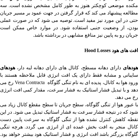
مکنده موضعی کوچکتر هنوز به طور کامل مشخص نشده است. سه
مطالعه پیشنهاد می کند که قرار گرفتن در جهت عمود بر مسیر جریان
حتی در این مورد نیز مفید است. توصیه می شود که در صورت عملی
بودن، از وضعیت جنبی استفاده شود. در موارد خاص ممکن است
جریان رو به پایین نیز منافع مشابهی در برداشته باشد.
افت های
هود
Hood Losses
هودهای
دارای دهانه مسطح، کانال های دارای دهانه لبه دار،
هودهای
سایبانی و مشابه فقط دارای یک افت انرژی قابل ملاحظه هستند با
رود هوا به کانال، پدیده ای به نام تنگی گلوگاه
Vena Contracta
رخ می
دهد و با تبدیل فشار استاتیک به فشار سرعت، مقدار کمی افت انرژی
رخ می دهد.
با عبور هوا از تنگی گلوگاه، سطح جریان تا سطح مقطع کانال زیاد می
شود که در نتیجه فشار سرعت به فشار استاتیک تبدیل می شود. در این
نقطه کاهش کنترل نشده هوا از تنگی گلوگاه به سرعت پایین دست
کانال منجر به افت بخش عمده ای از انرژی می گردد. هرچه تنگی
گلوگاه بزرگتر باشد افت انرژی و فشار استاتیک هود بیشتر خواهد بود.