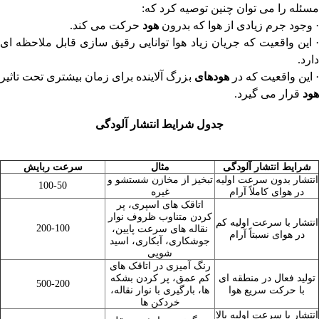
مسئله را می توان چنین توصیه کرد که:
· وجود جرم زیادی از هوا که بدرون
هود
حرکت می کند.
· این واقعیت که جریان زیاد هوا توانایی رقیق سازی قابل ملاحظه ای
دارد.
 این واقعیت که در
هودهای
بزرگ آلاینده برای زمان بیشتری تحت تاثیر
هود
قرار می گیرد.
جدول شرایط انتشار آلودگی
شرایط انتشار آلودگی
مثال
سرعت ربایش
انتشار بدون سرعت اولیه
تبخیز از مخازن شستشو و
100-50
در هوای کاملاً آرام
غیره
اتاقک های اسپری، پر
کردن متناوب ظروف نوار
انتشار با سرعت اولیه کم
200-100
نقاله های سرعت پایین،
در هوای نسبتاً آرام
جوشکاری
، آبکاری، اسید
شویی
رنگ آمیزی در اتاقک های
تولید فعال در منطقه ای
کم عمق، پر کردن بشکه
500-200
با حرکت سریع هوا
ها، بارگیری با نوار نقاله،
خردکن ها
انتشار با سرعت اولیه بالا