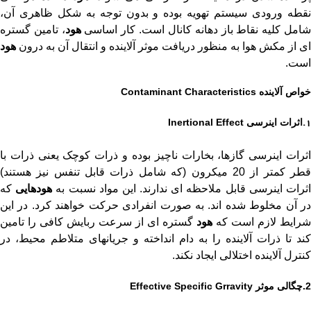
نقطه ورودی سیستم تهویه بوده و بدون توجه به شکل ظاهری آن،
امل کلیه نقاط باز دهانه کانال است. کار اساسی
هود
، تامین گستره
ای از مکش هوا به منظور دریافت موثر آلاینده و انتقال آن به درون
هود
است.
خواص آلاینده Contaminant Characteristics
اثرات اینرسی Inertional Effect
1.
اثرات اینرسی گازها، بخارات ناچیز بوده و ذرات کوچک یعنی ذرات با
قطر کمتر از 20 میکرون (که شامل ذرات قابل تنفس نیز هستند)
ثرات اینرسی قابل ملاحظه ای ندارند. این مواد نسبت به
هودهایی
که
در آن مخلوط شده اند. به صورت انفرادی حرکت خواهند کرد. در این
شرایط لازم است که
هود
گستره ای از سرعت ربایش کافی را تامین
کند تا ذرات آلاینده را به دام انداخته و جریانهای متلاطم محیط، در
کنترل آلاینده اختلالی ایجاد نکند.
2.
چگالی موثر Effective Specific Grravity