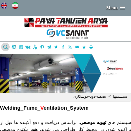
Menu
سيستمها
تصفیه-دود-جوشکاری
>
V
entilation_System
Welding_Fume_
یستم های
تهویه موضعی
، براساس دریافت و دفع آلاینده ها قبل از
راکنده شدن در محیط کار طراحی می شوند.
هود
مکنده موضعی