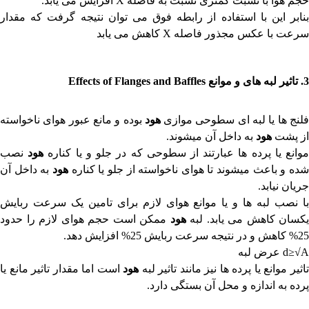
حجم هوا با نسبت کمتری نسبت به فاصله
X
افزایش می یابد.
بنابر این با استفاده از رابطه فوق می توان نتیجه گرفت که مقدار
سرعت با عکس مجذور فاصله
X
کاهش می یابد
3. تاثیر لبه های و موانع
Effects of Flanges and Baffles
لنج ها یا لبه ای سطوحی موازی
هود
بوده و مانع عبور هوای ناخواسته
از پشت
هود
به داخل آن میشوند.
وانع یا پرده ها عبارتند از سطوحی که در جلو و یا کناره
هود
نصب
ده و باعث میشوند تا هوای ناخواسته از جلو یا کناره
هود
به داخل آن
جریان نیابد.
با نصب لبه ها و یا موانع هوای لازم برای تامین یک سرعت ربایش
یکسان کاهش می یابد. لبه
هود
ممکن است حجم هوای لازم را حدود
25% کاهش و در نتیجه سرعت ربایش 25% افزایش دهد.
d≥√A
عرض لبه
اثیر موانع یا پرده ها نیز مانند تاثیر لبه
هود
است اما مقدار تاثیر مانع یا
پرده به اندازه و محل آن بستگی دارد.