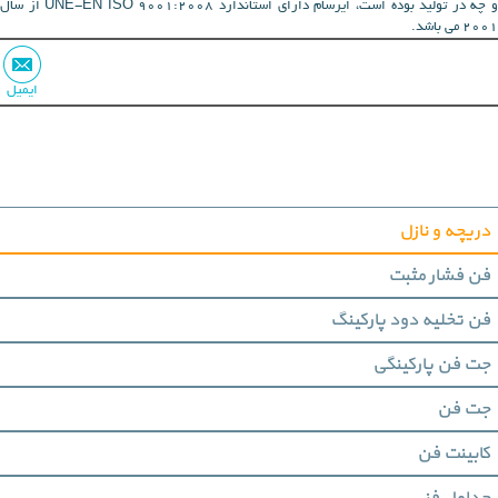
و چه در تولید بوده است، ایرسام دارای استاندارد UNE-EN ISO 9001:2008 از سال
2001 می باشد.
ایمیل
دریچه و نازل
فن فشار مثبت
فن تخلیه دود پارکینگ
جت فن پارکینگی
جت فن
کابینت فن