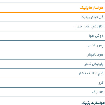
هواساز هایژنیک
فن فیلتر یونیت
اتاق تمیز قابل حمل
دوش هوا
پس باکس
هود لامینار
پارتیکل کانتر
گیج اختلاف فشار
کرو
کاتالوگ
هواساز هایژنیک