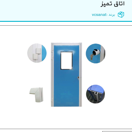
اتاق تمیز
برند :vcsanat