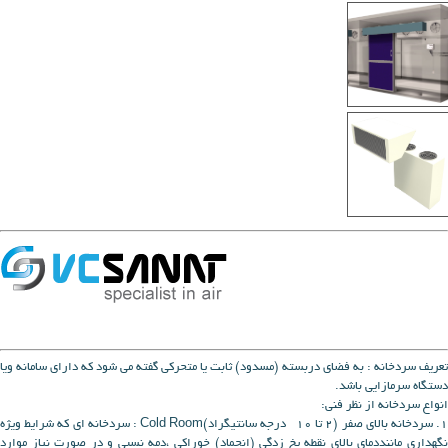
تعريف سردخانه : به فضاي دربسته (مسدود) ثابت يا متحركي گفته مي شود كه داراي سامانه ويا
دستگاه سرمازايي باشد.
انواع سردخانه از نظر فني:
1. سردخانه بالای صفر (2 تا 10 درجه سانتیگراد)Cold Room : سردخانه اي كه شرايط ويژه
نگهداري ماننددماي بالاي نقطه يخ زدگي (انجماد) خوراكي ،دمه نسبي و در صورت نياز موارد