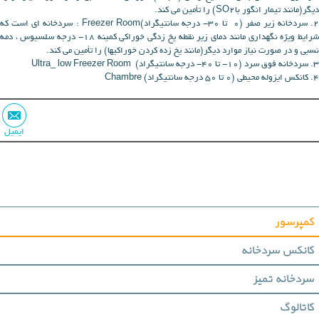
ديگر(مانند تيمار انگور باSO2) را تأمين مي كند.
2. سردخانه زیر صفر (0 تا 30- درجه سانتیگراد)Freezer Room : سردخانه اي است كه
شرايط ويژه نگهداري مانند دماي زير نقطه يخ زدگي خوراكي كمينه 18- درجه سلسيوس ، دمه
نسبي و در صورت نياز موارد ديگر(مانند يخ زده كردن خوراكيها) را تأمين مي كند.
3. سردخانه فوق سرد (10- تا 40- درجه سانتیگراد) Ultra_ low Freezer Room
4. کانکس ایزوله محیطی (0 تا 50 درجه سانتیگراد) Chambre
ایمیل
کمپرسور
کانکس سردخانه
سردخانه تمیز
کاتالوگ