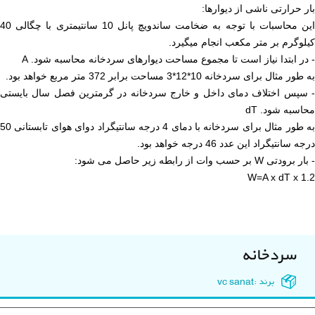
بار حرارتی ناشی از دیوارها:
این محاسبات با توجه به ضخامت ساندویچ پانل 10 سانتیمتری با چگالی 40
کیلوگرم بر متر مکعب انجام میگیرد.
- در ابتدا نیاز است تا مجموع مساحت دیوارهای سردخانه محاسبه شود. A
به طور مثال برای سردخانه 10*12*3 مساحت برابر 372 متر مربع خواهد بود.
- سپس اختلاف دمای داخل و خارج سردخانه در گرمترین فصل سال بایستی
محاسبه شود. dT
به طور مثال برای سردخانه با دمای 4 درجه سانتیگراد دوای هوای تابستانی 50
درجه سانتیگراد این عدد 46 درجه خواهد بود.
- بار برودتی W بر حسب وات از رابطه زیر حاصل می شود:
W=A x dT x 1.2
سردخانه
برند :vc sanat