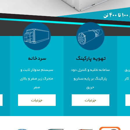
تهویه پارکینگ
سردخانه
ریق
سامانه تخلیه و کنترل دود
سیستم مدولار ثابت و
کار
پارکینگ بر پایه سناریو
متحرک زیر صفر و بالای
حریق
صفر
جزئیات
جزئیات