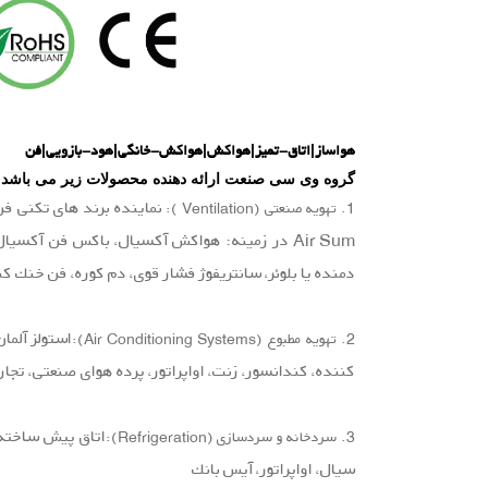
هواساز|اتاق-تمیز|هواکش|هواکش-خانگی|هود-بازویی|فن
گروه وی سی صنعت ارائه دهنده محصولات زیر می باشد.
1. تهویه صنعتی (Ventilation ):
Air Sum در زمینه: هواكش آكسیال، باكس فن آكسی
دمنده یا بلوئر، سانتریفوژ فشار قوی، دم كوره، فن خنك
2. تهویه مطبوع (Air Conditioning Systems):
كننده، كندانسور، زنت، اواپراتور، پرده هوای صنعتی، تجا
اتاق پیش ساخته 
3. سردخانه و سردسازی (Refrigeration):
سیال، اواپراتور، آیس بانك