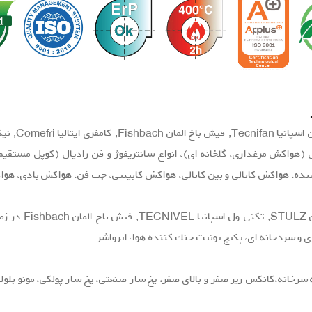
ال (هواكش مرغداری، گلخانه ای)، انواع سانتریفوژ و فن رادیال (كوپل مستقیم و
 كننده، هواكش كانالی و بین كانالی، هواكش كابینتی، جت فن، هواكش بادی، ه
استولز آلمان
ری و سردخانه ای، پكیج یونیت خنك كننده هوا، ایرواشر
سرخانه،كانكس زیر صفر و بالای صفر، یخ ساز صنعتی، یخ ساز پولكی، مونو بل