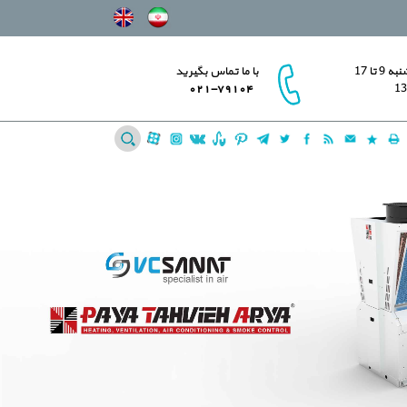
 تا 17
با ما تماس بگیرید
021-79104
.