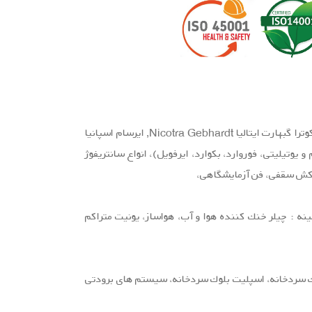
نماینده برند های تکنی فن اسپانیا Tecnifan, فیش باخ المان Fishbach, کامفری ایتالیا Comefri, نیکوترا گبهارت ایتالیا Nicotra Gebhardt, ایرسام اسپانیا
 یوتیلیتی، فوروارد، بكوارد، ایرفویل)، انواع سانتریفوژ
واكش سقفی، فن آزمایشگاهی،
 STULZ, تکنی ول اسپانیا TECNIVEL, فیش باخ المان Fishbach در زمینه : چیلر خنك كننده هوا و آب، هواساز، یونیت متراكم
وك سردخانه، اسپلیت بلوك سردخانه، سیستم های برودتی