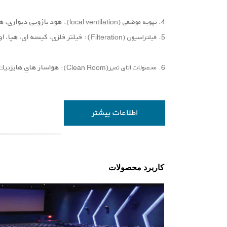
هود بازویی دیواری، ه
4. تهویه موضعی (local ventilation):
):
فیلتر فلزی، كیسه ای، هپا، ا
5. فیلتراسیون (Filteration
هواساز هاي هايژنيك ا
6. محصولات اتاق تميز(Clean Room):
اطلاعات بیشتر
کاربرد محصولات