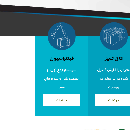
اتاق تمیز
فیلتراسیون
محیطی با آلایش کنترل
سیستم جمع آوری و
شده ذرات معلق در
تصفیه غبار و فیوم های
هواست
مضر
جزئیات
جزئیات