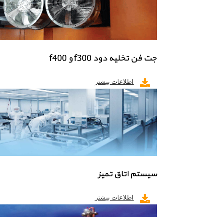
جت فن تخلیه دود f300 و f400
اطلاعات بیشتر
سیستم اتاق تمیز
اطلاعات بیشتر