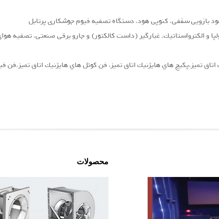
ود بازویی سقفی، کنوپی هود، دستگاه تصفیه فیوم جوشکاری پرتابل
ولپا و الكترواستاتیك، غبارگیر (داست كالكتور) و جارو برقی صنعتی، تصفیه هو
تاق تميز،پكيج هاي هايژنيك اتاق تميز، فن كوئل هاي هايژنيك اتاق تميز،فن في
محصولات