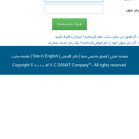
رمز عبور:
- آیا هنوز در سایت ثبت نام نكرده‌اید؟ اینجا را كلیك كنید
- آیا رمز عبور خود را فراموش كرده‌اید؟ یك رمز جدید بسازید
صفحه اصلي
|
فضاي شخصي شما
|
تالار گفتمان
|
Site in English
|
نقشه-سایت
®
- All rights reserved
Copyright © 2010 of V.C SANAT Company