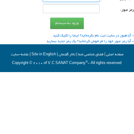
رمز عبور:
- آیا هنوز در سایت ثبت نام نكرده‌اید؟ اینجا را كلیك كنید
- آیا رمز عبور خود را فراموش كرده‌اید؟ یك رمز جدید بسازید
صفحه اصلي
|
فضاي شخصي شما
|
تالار گفتمان
|
Site in English
|
نقشه-سایت
®
- All rights reserved
Copyright © 2010 of V.C SANAT Company