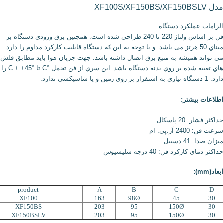
مدل XF100S/XF150BS/XF150BSLV
الزامات عملکرد دستگاه:
فن بر اساس ولتاژ 220 تا 240 طراحی شده است. همچنین برق ورودي دستگاه بر
مبناي 50 هرتز می باشد. و با توجه به این که دستگاه قابلیت کارکرد مداوم را دارد
می تواند همیشه به منبع برق اتصال داشته باشد. جهت جریان هوا باید مطابق فلش
هاي تعبیه شده بر روي بدنه دستگاه باشد. این سري از فن تحمل °C تا C + +45° را
دارد. 1 دستگاه نیازي به استقرار بر روي زمین و یا شاسیکشی ندارد.
اطلاعات بیشتر:
حداکثر فشار: 20 پاسکال
سرعت فن: 2400 آر.پى. ام
میزان صدا: 41 دسیبل
حداکثر دماى کارکرد فن:
40 درجه سلیسیوس
ابعاد(mm):
product
A
B
C
D
XF100
163
98Ø
45
30
XF150BS
203
95
150Ø
30
XF150BSLV
203
95
150Ø
30