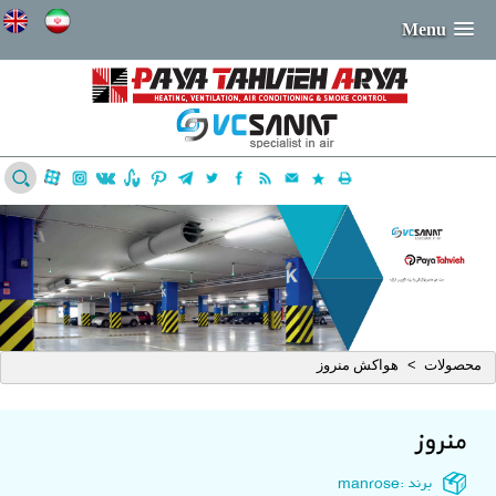
Menu
محصولات
هواکش منروز
>
منروز
برند :manrose