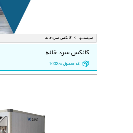
سيستمها
کانکس-سردخانه
>
کانکس سرد خانه
کد محصول :
10035